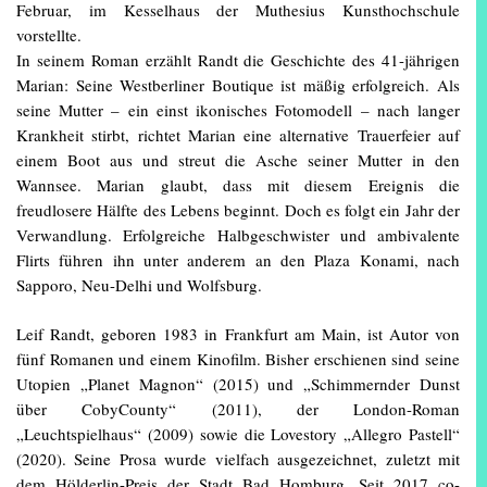
Februar, im Kesselhaus der Muthesius Kunsthochschule
vorstellte.
In seinem Roman erzählt Randt die Geschichte des 41-jährigen
Marian: Seine Westberliner Boutique ist mäßig erfolgreich.
Als
seine Mutter – ein einst ikonisches Fotomodell – nach langer
Krankheit stirbt, richtet Marian eine alternative Trauerfeier auf
einem Boot aus und streut die Asche seiner Mutter in den
Wannsee. Marian glaubt, dass mit diesem Ereignis die
freudlosere Hälfte des Lebens beginnt. Doch es folgt ein Jahr der
Verwandlung. Erfolgreiche Halbgeschwister und ambivalente
Flirts führen ihn unter anderem an den Plaza Konami, nach
Sapporo, Neu-Delhi und Wolfsburg.
Leif Randt, geboren 1983 in Frankfurt am Main, ist Autor von
fünf Romanen und einem Kinofilm. Bisher erschienen sind seine
Utopien „Planet Magnon“ (2015) und „Schimmernder Dunst
über CobyCounty“ (2011), der London-Roman
„Leuchtspielhaus“ (2009) sowie die Lovestory „Allegro Pastell“
(2020). Seine Prosa wurde vielfach ausgezeichnet, zuletzt mit
dem Hölderlin-Preis der Stadt Bad Homburg. Seit 2017 co-